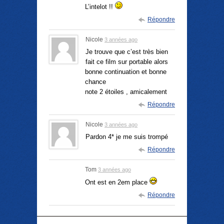
L’intelot !!
Répondre
Nicole
3 années ago
Je trouve que c’est très bien
fait ce film sur portable alors
bonne continuation et bonne
chance
note 2 étoiles , amicalement
Répondre
Nicole
3 années ago
Pardon 4* je me suis trompé
Répondre
Tom
3 années ago
Ont est en 2em place
Répondre