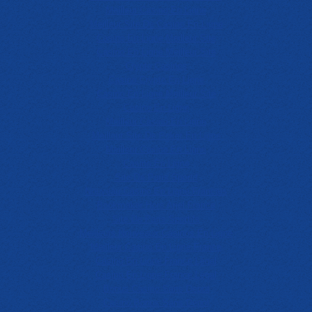
Meilleur Casino En Ligne
Meilleur Site De Casino En Ligne
Casino En Ligne Meilleur Site
Casino En Ligne Meilleur Site
Crypto Casinos
Casino Crypto En Ligne
Casino En Ligne Meilleur Site
Casino En Ligne
Meilleur Casino En Ligne
Meilleur Site De Poker En Ligne
Meilleur Casino En Ligne
Casino En Ligne
Site De Paris Sportif
Nouveau Casino En Ligne Francais
Bookmaker Hors Arjel France
Site De Paris Sportifs
Meilleurs Nouveaux Casinos En Ligne
Meilleur Casino En Ligne France
Casino En Ligne France Légal
Casino En Ligne France Légal
Bonus Casino Sans Depot
Casino Bonus Sans Depot