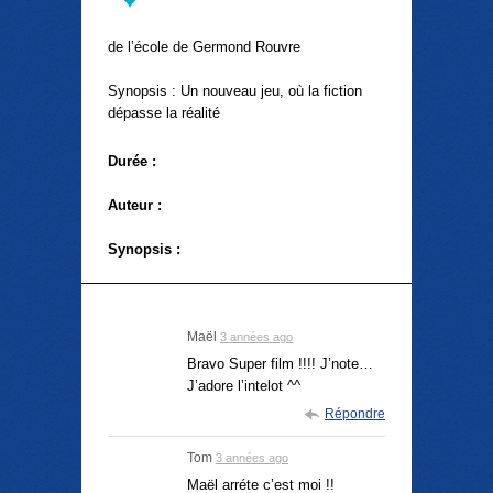
de l’école de Germond Rouvre
Synopsis : Un nouveau jeu, où la fiction
dépasse la réalité
Durée :
Auteur :
Synopsis :
Maël
3 années ago
Bravo Super film !!!! J’note…
J’adore l’intelot ^^
Répondre
Tom
3 années ago
Maël arréte c’est moi !!