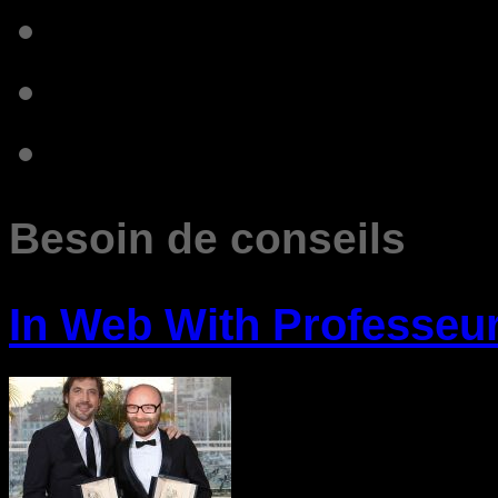
Besoin de conseils
In Web With Professeu