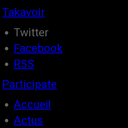
Takavoir
Twitter
Facebook
RSS
Participate
Accueil
Actus