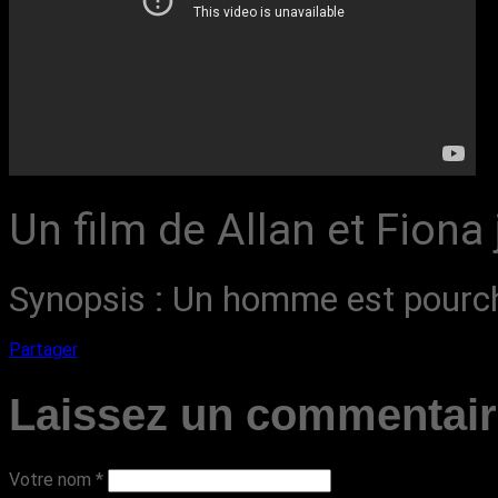
Un film de Allan et Fiona 
Synopsis : Un homme est pourc
Partager
Laissez un commentai
Votre nom
*