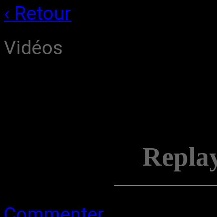
‹ Retour
Vidéos
Repla
Commenter