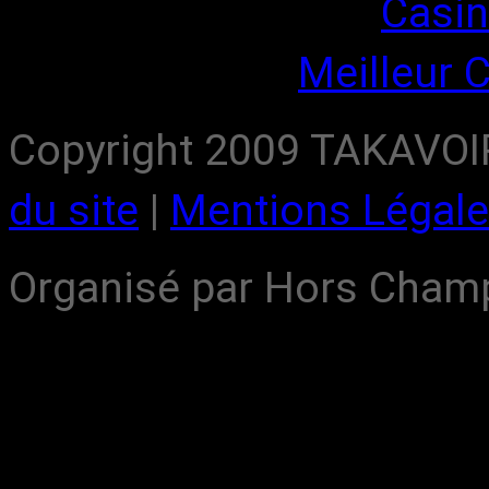
Casin
Meilleur 
Copyright 2009 TAKAVOIR,
du site
|
Mentions Légal
Organisé par Hors Cham