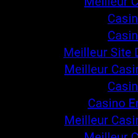
Meilleur 
Casin
Casin
Meilleur Site
Meilleur Casi
Casin
Casino E
Meilleur Casi
Meilleur 