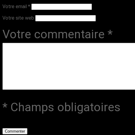
Votre email
*
Votre site web
Votre commentaire
*
* Champs obligatoires