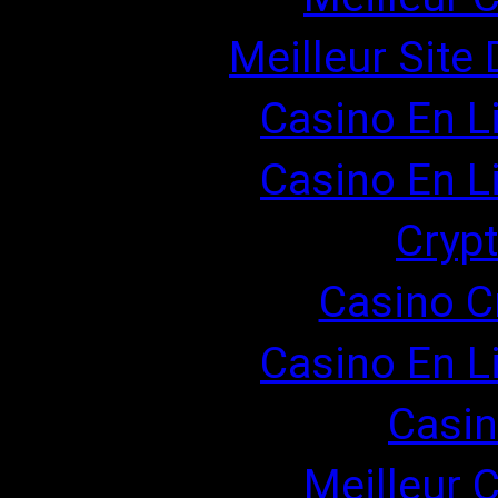
Meilleur Site
Casino En Li
Casino En Li
Cryp
Casino C
Casino En Li
Casin
Meilleur 