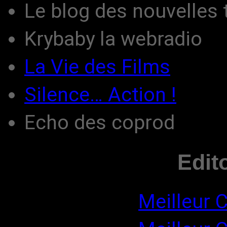
Le blog des nouvelles
Krybaby la webradio
La Vie des Films
Silence… Action !
Echo des coprod
Edit
Meilleur 