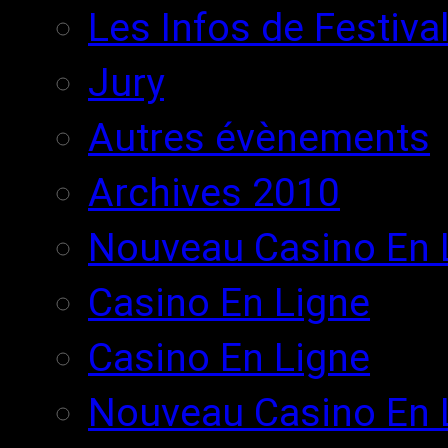
Les Infos de Festiva
Jury
Autres évènements
Archives 2010
Nouveau Casino En 
Casino En Ligne
Casino En Ligne
Nouveau Casino En L