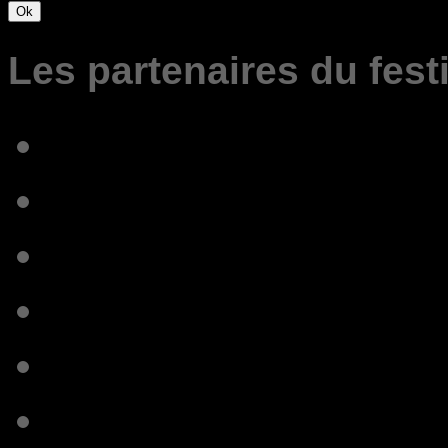
Les partenaires du fest