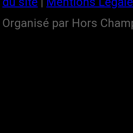
du site
|
Mentions Légal
Organisé par Hors Cham