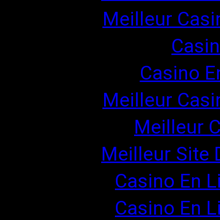
Meilleur Casi
Casin
Casino E
Meilleur Casi
Meilleur 
Meilleur Site
Casino En Li
Casino En Li