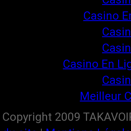
Casino E
Casin
Casin
Casino En Li
Casin
Meilleur 
Copyright 2009 TAKAVOIR,