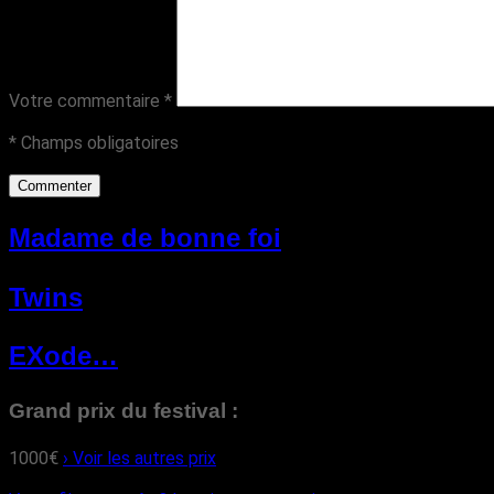
Votre commentaire
*
* Champs obligatoires
Madame de bonne foi
Twins
EXode…
Grand prix du festival :
1000€
› Voir les autres prix