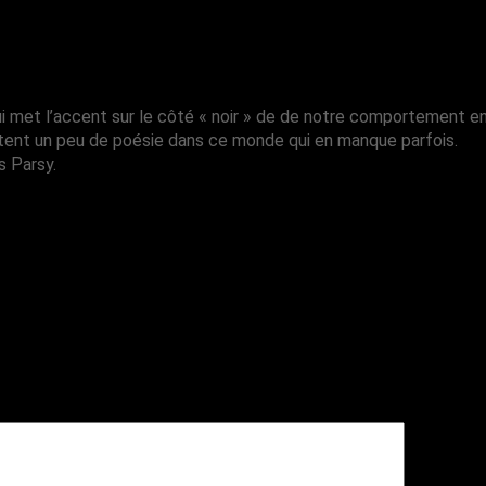
 met l’accent sur le côté « noir » de de notre comportement env
rtent un peu de poésie dans ce monde qui en manque parfois.
 Parsy.