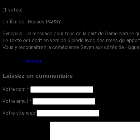
(
1
votes)
Un film de : Hugues PARSY
Synopsis : Un message pour tous de la part de Dame Nature qui
Le texte est écrit en vers de 6 pieds avec des rimes qui appo
Vous y reconnaitrez la comédienne Seven aux côtés de Hugues
Partager
Laissez un commentaire
Votre nom
*
Votre email
*
Votre site web