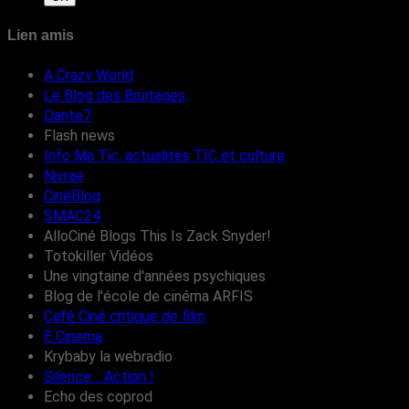
Lien amis
A Crazy World
Le Blog des Bruitages
Dante7
Flash news
Info Ma Tic, actualités TIC et culture
Nivrae
CinéBlog
SMAC24
AlloCiné Blogs This Is Zack Snyder!
Totokiller Vidéos
Une vingtaine d'années psychiques
Blog de l'école de cinéma ARFIS
Café Ciné critique de film
E Cinema
Krybaby la webradio
Silence… Action !
Echo des coprod