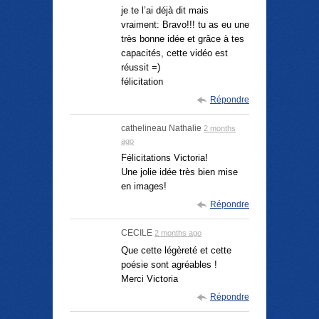
je te l’ai déjà dit mais
vraiment: Bravo!!! tu as eu une
très bonne idée et grâce à tes
capacités, cette vidéo est
réussit =)
félicitation
Répondre
cathelineau Nathalie
2 months
ago
Félicitations Victoria!
Une jolie idée très bien mise
en images!
Répondre
CECILE
2 months ago
Que cette légèreté et cette
poésie sont agréables !
Merci Victoria
Répondre