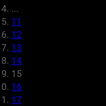
...
11
12
13
14
15
16
17