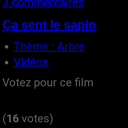
3 commentaires
Ça sent le sapin
Thème : Arbre
Vidéos
Votez pour ce film
(
16
votes)