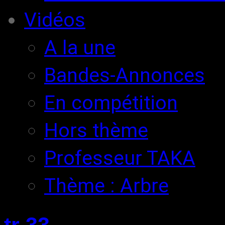
Vidéos
A la une
Bandes-Annonces
En compétition
Hors thème
Professeur TAKA
Thème : Arbre
tr 33