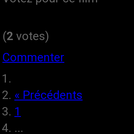
(
2
votes)
Commenter
« Précédents
1
...