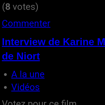
(
8
votes)
Commenter
Interview de Karine M
de Niort
A la une
Vidéos
Votez pour ce film