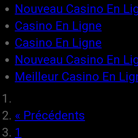
Nouveau Casino En Li
Casino En Ligne
Casino En Ligne
Nouveau Casino En Lig
Meilleur Casino En Lig
« Précédents
1