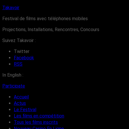
Takavoir
Festival de films avec téléphones mobiles
Projections, Installations, Rencontres, Concours
Suivez Takavoir :
Twitter
Facebook
RSS
In English :
Participate
Accueil
Actus
Le Festival
Les films en compétition
Tous les films inscrits
Nouveau Casino En Ligne