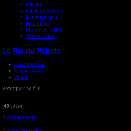
A la une
Bandes-Annonces
En compétition
Hors thème
Professeur TAKA
Thème : Arbre
Le Roi du Pétrole
En compétition
Thème : Arbre
Vidéos
Votez pour ce film
(
48
votes)
5 commentaires