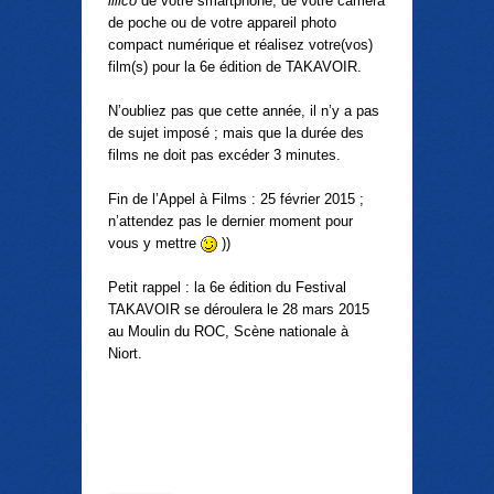
illico
de votre smartphone, de votre caméra
de poche ou de votre appareil photo
compact numérique et réalisez votre(vos)
film(s) pour la 6e édition de TAKAVOIR.
N’oubliez pas que cette année, il n’y a pas
de sujet imposé ; mais que la durée des
films ne doit pas excéder 3 minutes.
Fin de l’Appel à Films : 25 février 2015 ;
n’attendez pas le dernier moment pour
vous y mettre
))
Petit rappel : la 6e édition du Festival
TAKAVOIR se déroulera le 28 mars 2015
au Moulin du ROC, Scène nationale à
Niort.