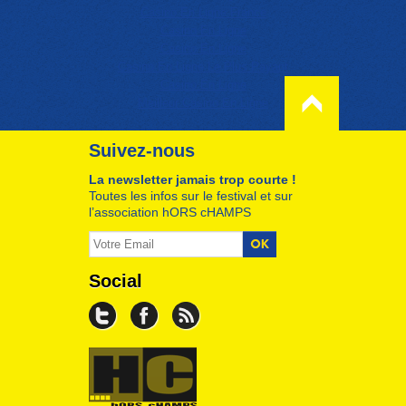
Casino En Ligne France
Casino En Ligne
Casino En Ligne
Casino En Ligne Le Plus Payant
Casino En Ligne
Meilleur Casino En Ligne
Suivez-nous
La newsletter jamais trop courte !
Toutes les infos sur le festival et sur
l’association hORS cHAMPS
Social