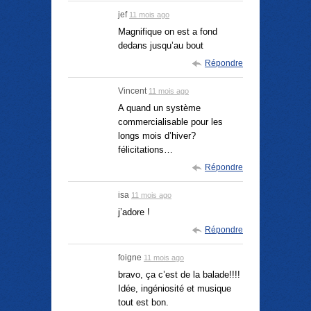
jef
11 mois ago
Magnifique on est a fond
dedans jusqu’au bout
Répondre
Vincent
11 mois ago
A quand un système
commercialisable pour les
longs mois d’hiver?
félicitations…
Répondre
isa
11 mois ago
j’adore !
Répondre
foigne
11 mois ago
bravo, ça c’est de la balade!!!!
Idée, ingéniosité et musique
tout est bon.