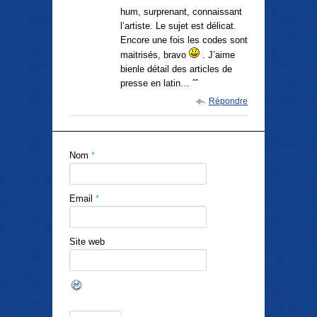
hum, surprenant, connaissant
l’artiste. Le sujet est délicat.
Encore une fois les codes sont
maitrisés, bravo
. J’aime
bienle détail des articles de
presse en latin… ˆˆ
Répondre
Nom
*
Email
*
Site web