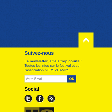
Meilleur Casino En Ligne France
Casino En Ligne
Casino En Ligne France
Casino En Ligne
Casino En Ligne
Casino En Ligne Le Plus Payant
Casino En Ligne
Meilleur Casino En Ligne
Suivez-nous
La newsletter jamais trop courte !
Toutes les infos sur le festival et sur
l’association hORS cHAMPS
Social