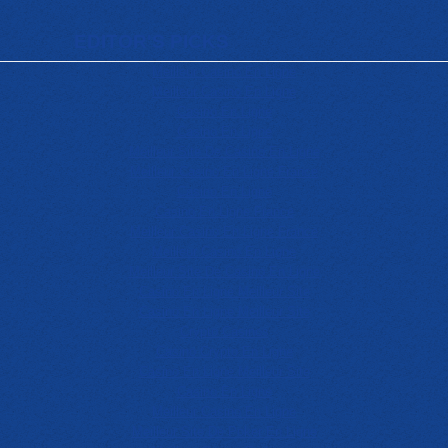
EDITOR'S PICKS
Meilleur Casino En Ligne
Meilleur Casino En Ligne
Casino En Ligne
Casino En Ligne
Meilleur Site De Casino En Ligne
Meilleur Casino En Ligne France
Casino En Ligne
Casino En Ligne France
Meilleur Casino En Ligne France
Meilleur Casino En Ligne
Meilleur Site De Casino En Ligne
Casino En Ligne Meilleur Site
Casino En Ligne Meilleur Site
Crypto Casinos
Casino Crypto En Ligne
Casino En Ligne Meilleur Site
Casino En Ligne
Meilleur Casino En Ligne
Meilleur Site De Poker En Ligne