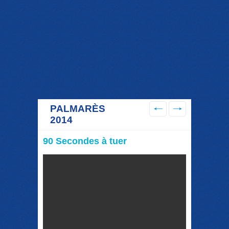
PALMARÈS
2014
90 Secondes à tuer