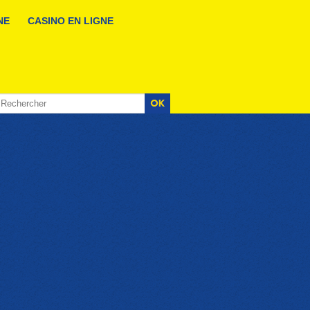
NE
CASINO EN LIGNE