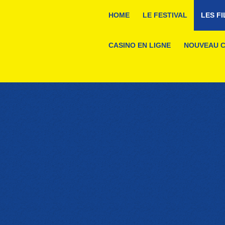
HOME
LE FESTIVAL
LES F
CASINO EN LIGNE
NOUVEAU C