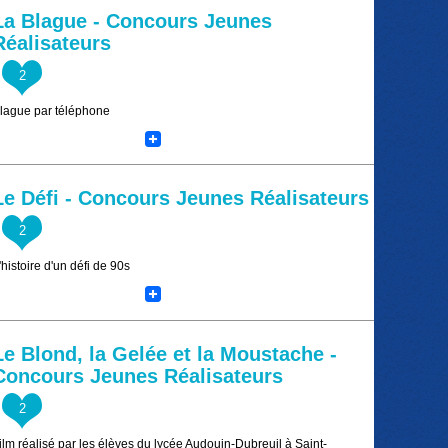
La Blague - Concours Jeunes
Réalisateurs
2
lague par téléphone
Le Défi - Concours Jeunes Réalisateurs
2
'histoire d'un défi de 90s
Le Blond, la Gelée et la Moustache -
Concours Jeunes Réalisateurs
2
ilm réalisé par les élèves du lycée Audouin-Dubreuil à Saint-