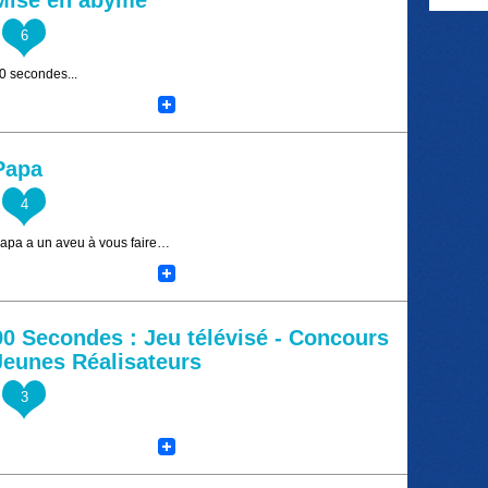
Mise en abyme
6
0 secondes...
Papa
4
apa a un aveu à vous faire…
90 Secondes : Jeu télévisé - Concours
Jeunes Réalisateurs
3