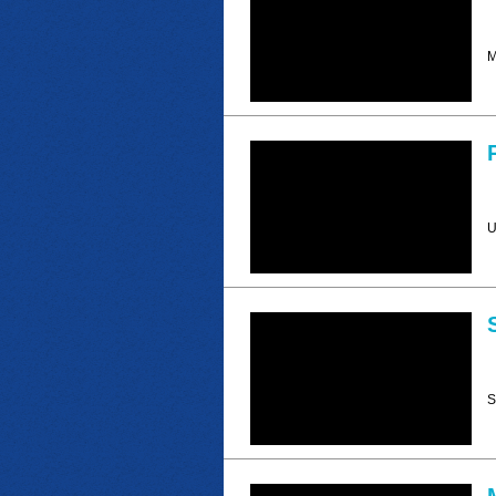
M
U
S