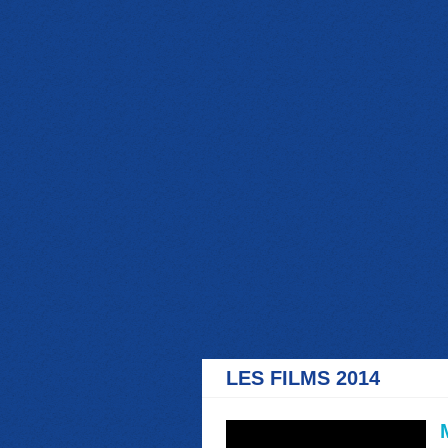
LES FILMS 2014