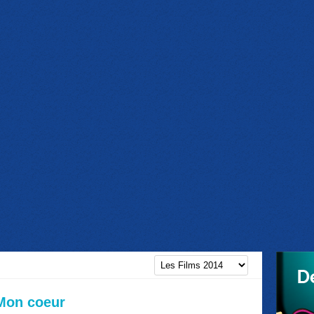
Mon coeur