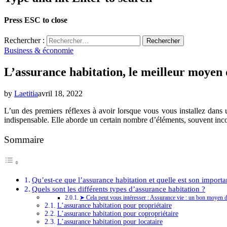
Press ESC to close
Rechercher :
Business & économie
L’assurance habitation, le meilleur moyen 
by
Laetitia
avril 18, 2022
L’un des premiers réflexes à avoir lorsque vous vous installez dans u
indispensable. Elle aborde un certain nombre d’éléments, souvent incom
Sommaire
Qu’est-ce que l’assurance habitation et quelle est son importa
Quels sont les différents types d’assurance habitation ?
➤ Cela peut vous intéresser : Assurance vie : un bon moyen 
L’assurance habitation pour propriétaire
L’assurance habitation pour copropriétaire
L’assurance habitation pour locataire