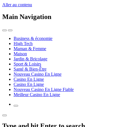
Aller au contenu
Main Navigation
Business & économie
High Tech
Maman & Femme
Maison
Jardin & Bricolage
Sport & Loisirs
Santé & Bien-Être
Nouveau Casino En Ligne
Casino En Ligne
Casino En Ligne
Nouveau Casino En Ligne Fiable
Meilleur Casino En Ligne
Type and hit Enter to search