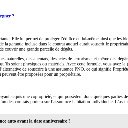
rgner ?
tante. Elle lui permet de protéger l’édifice en lui-même ainsi que les bie
e la garantie incluse dans le contrat auquel aurait souscrit le propriéta
 de couvrir une grande parcelle de dégâts.
phes naturelles, des attentats, des actes de terrorisme, et même des dégâ
ls soient physiques ou matériels. Avec cette formule, vous avez la possi
 l’alternative de souscrire à une assurance PNO, ce qui signifie Propri
i peuvent être proposées pour un propriétaire.
 ayant acquis une copropriété, et qui possèdent donc quelques parties 
L’un des contrats portera sur l’assurance habitation individuelle. L’as
ce auto avant la date anniversaire ?