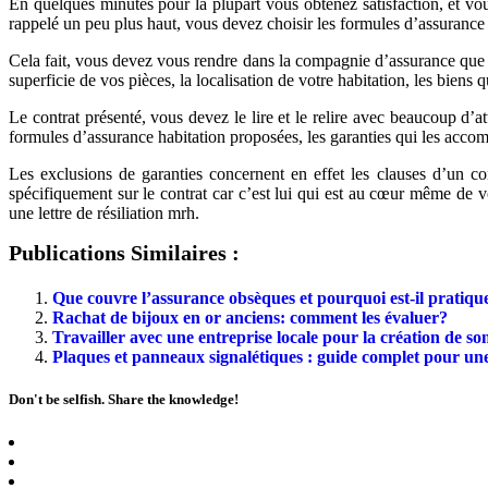
En quelques minutes pour la plupart vous obtenez satisfaction, et vou
rappelé un peu plus haut, vous devez choisir les formules d’assurance ha
Cela fait, vous devez vous rendre dans la compagnie d’assurance que vo
superficie de vos pièces, la localisation de votre habitation, les bien
Le contrat présenté, vous devez le lire et le relire avec beaucoup d’a
formules d’assurance habitation proposées, les garanties qui les accomp
Les exclusions de garanties concernent en effet les clauses d’un con
spécifiquement sur le contrat car c’est lui qui est au cœur même de v
une lettre de résiliation mrh.
Publications Similaires :
Que couvre l’assurance obsèques et pourquoi est-il pratique
Rachat de bijoux en or anciens: comment les évaluer?
Travailler avec une entreprise locale pour la création de son
Plaques et panneaux signalétiques : guide complet pour une
Don't be selfish. Share the knowledge!