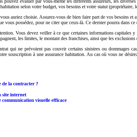
s pouvez évaluer par vous-même les différents assureurs, les diverses 
bitation selon votre budget, vos besoins et votre statut (propriétaire, lo
us auriez choisie. Assurez-vous de bien faire part de vos besoins et at
s que vous possédez, pour ne citer que ceux-là. Ce dernier pourra dans ce 
ttention. Vous devez veiller à ce que certaines informations capitales 
agnent, les limites, le montant des franchises, ainsi que les exclusions 
trat qui ne prévoient pas couvrir certains sinistres ou dommages caus
otre souscription à une assurance habitation. Au cas où vous ne désire
 de la contracter ?
 site internet
 communication visuelle efficace