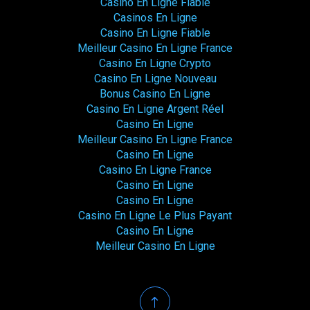
Casino En Ligne Fiable
Casinos En Ligne
Casino En Ligne Fiable
Meilleur Casino En Ligne France
Casino En Ligne Crypto
Casino En Ligne Nouveau
Bonus Casino En Ligne
Casino En Ligne Argent Réel
Casino En Ligne
Meilleur Casino En Ligne France
Casino En Ligne
Casino En Ligne France
Casino En Ligne
Casino En Ligne
Casino En Ligne Le Plus Payant
Casino En Ligne
Meilleur Casino En Ligne