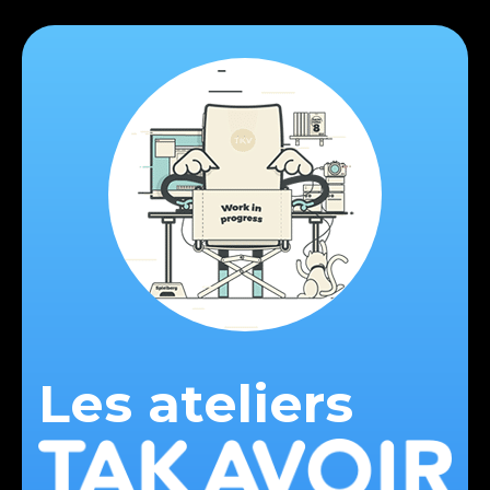
Les ateliers