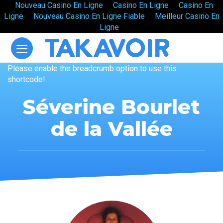
Nouveau Casino En Ligne
Casino En Ligne
Casino En
Ligne
Nouveau Casino En Ligne Fiable
Meilleur Casino En
Ligne
Please enable the breadcrumb option to use this
shortcode!
Séverine Bourlet
de la Vallée