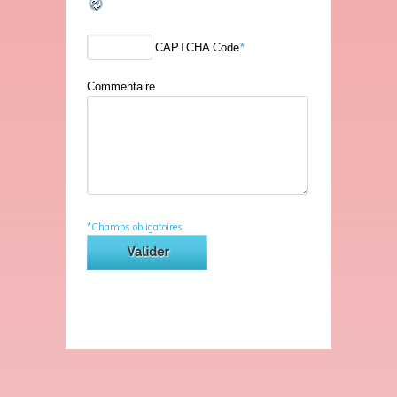
*
CAPTCHA Code
Commentaire
*Champs obligatoires