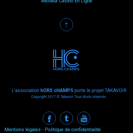
Meilleur Casino En Ligne
L’association
hORS cHAMPS
porte le projet TAKAVOIR
Copyright 2017 © Takavoir Tous droits réservés.
Mentions légales
-
Politique de confidentialité