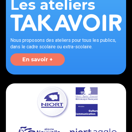
Les ateliers
Nous proposons des ateliers pour tous les publics,
dans le cadre scolaire ou extra-scolaire.
En savoir +