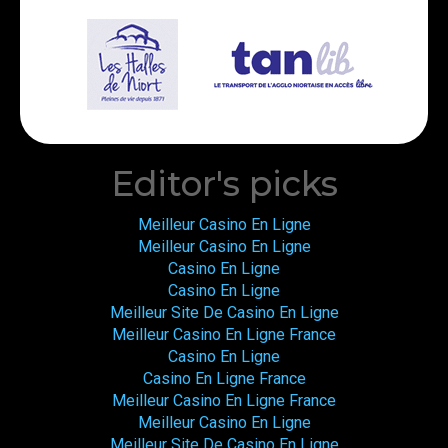
Editor's picks
Meilleur Casino En Ligne
Meilleur Casino En Ligne
Casino En Ligne
Casino En Ligne
Meilleur Site De Casino En Ligne
Meilleur Casino En Ligne France
Casino En Ligne
Casino En Ligne France
Meilleur Casino En Ligne France
Meilleur Casino En Ligne
Meilleur Site De Casino En Ligne