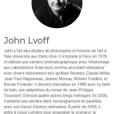
John Lvoff
John a fait des études de philosophie et histoire de l’art à
Yale University aux Etats-Unis. Il s’installe à Paris en 1976
et débute une carrière cinématographique avec l’étalonnage
aux Laboratoires Eclair puis comme assistant réalisateur
avec divers réalisateurs tels qu’Alain Resnais, Claude Miller,
Jean-Paul Rappeneau, Jeanne Moreau, William Friedkin, et
Roman Polanski. Il devient réalisateur en 1988 avec
La Salle
de bain
, une adaptation du roman de Jean-Philippe
Toussaint. S’ensuit quatre autres longs métrages. En 2000,
il entame une carrière dans l’enseignement en parallèle
avec son travail d’auteur réalisateur. À partir de 2009, il
entre à Louis Lumière pour enseigner le scénario, le