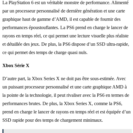
La PlayStation 6 est un véritable monstre de performance. Alimenté
par un processeur personnalisé de dernière génération et une carte
graphique haut de gamme d’AMD, il est capable de fournir des
performances époustouflantes. La PS6 prend en charge le lancer de
rayons en temps réel, ce qui permet une lecture visuelle plus réaliste
et détaillée des jeux. De plus, la PS6 dispose d’un SSD ultra-rapide,
ce qui permet des temps de charge quasi nuls.
Xbox Série X
D’autre part, la Xbox Series X ne doit pas être sous-estimée. Avec
un puissant processeur personnalisé et une carte graphique AMD à
la pointe de la technologie, il peut rivaliser avec la PS6 en termes de
performances brutes. De plus, la Xbox Series X, comme la PS6,
prend en charge le lancer de rayons en temps réel et est équipée d’un
SSD rapide pour des temps de chargement minimaux.