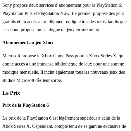
Sony propose deux services d’abonnement pour la PlayStation 6:
PlayStation Plus et PlayStation Now. Le premier propose des jeux
gratuits et un accès au multijoueur en ligne tous les mois, tandis que
le second propose un catalogue de jeux en streaming.
Abonnement au jeu Xbox
Microsoft propose le Xbox Game Pass pour la Xbox Series X, qui
donne accès à une immense bibliothèque de jeux pour une somme
modique mensuelle. Il inclut également tous les nouveaux jeux des
studios Microsoft dès leur sortie.
Le Prix
Prix de la PlayStation 6
Le prix de la PlayStation 6 est légèrement supérieur à celui de la
Xbox Series X. Cependant, compte tenu de sa gamme exclusive de