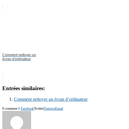
Comment nettoyer un
écran d'ordinateur
Entrées similaires:
Comment nettoyer un écran d’ordinateur
0 comment
0
Facebook
Twitter
Pinterest
Email