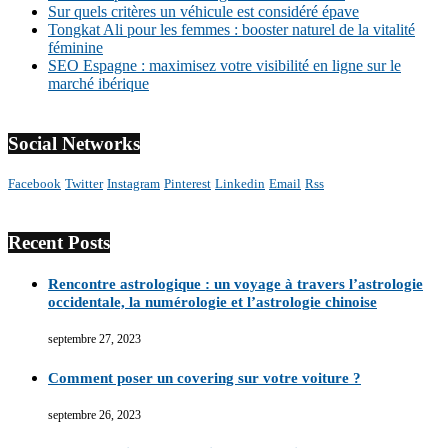
Sur quels critères un véhicule est considéré épave
Tongkat Ali pour les femmes : booster naturel de la vitalité
féminine
SEO Espagne : maximisez votre visibilité en ligne sur le
marché ibérique
Social Networks
Facebook
Twitter
Instagram
Pinterest
Linkedin
Email
Rss
Recent Posts
Rencontre astrologique : un voyage à travers l’astrologie
occidentale, la numérologie et l’astrologie chinoise
septembre 27, 2023
Comment poser un covering sur votre voiture ?
septembre 26, 2023