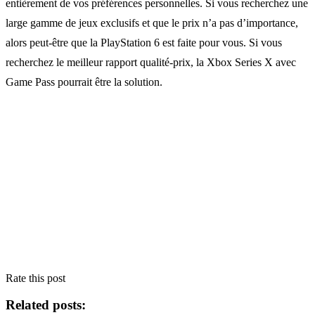
entièrement de vos préférences personnelles. Si vous recherchez une
large gamme de jeux exclusifs et que le prix n’a pas d’importance,
alors peut-être que la PlayStation 6 est faite pour vous. Si vous
recherchez le meilleur rapport qualité-prix, la Xbox Series X avec
Game Pass pourrait être la solution.
Rate this post
Related posts: