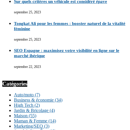
Sur quels critères un véhicule est considéré épave
septembre 25, 2023
Tongkat Ali pour les femmes : booster naturel de la vitalité
féminine
septembre 25, 2023
SEO Espagne : maximisez votre visibilité en ligne sur le
marché ibérique
septembre 22, 2023
Catégories
Auto/moto
(7)
Business & économie
(34)
High Tech
(2)
Jardin & Bricolage
(4)
Maison
(55)
Maman & Femme
(14)
Marketing/SEO
(3)