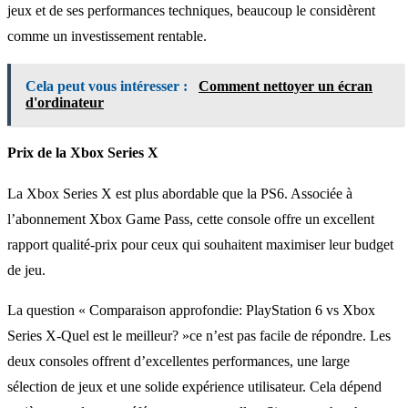
jeux et de ses performances techniques, beaucoup le considèrent
comme un investissement rentable.
Cela peut vous intéresser :
Comment nettoyer un écran
d'ordinateur
Prix de la Xbox Series X
La Xbox Series X est plus abordable que la PS6. Associée à
l’abonnement Xbox Game Pass, cette console offre un excellent
rapport qualité-prix pour ceux qui souhaitent maximiser leur budget
de jeu.
La question « Comparaison approfondie: PlayStation 6 vs Xbox
Series X-Quel est le meilleur? »ce n’est pas facile de répondre. Les
deux consoles offrent d’excellentes performances, une large
sélection de jeux et une solide expérience utilisateur. Cela dépend