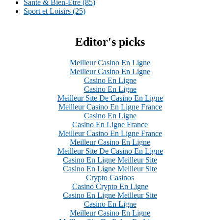
Santé & Bien-Être
(85)
Sport et Loisirs
(25)
Editor's picks
Meilleur Casino En Ligne
Meilleur Casino En Ligne
Casino En Ligne
Casino En Ligne
Meilleur Site De Casino En Ligne
Meilleur Casino En Ligne France
Casino En Ligne
Casino En Ligne France
Meilleur Casino En Ligne France
Meilleur Casino En Ligne
Meilleur Site De Casino En Ligne
Casino En Ligne Meilleur Site
Casino En Ligne Meilleur Site
Crypto Casinos
Casino Crypto En Ligne
Casino En Ligne Meilleur Site
Casino En Ligne
Meilleur Casino En Ligne