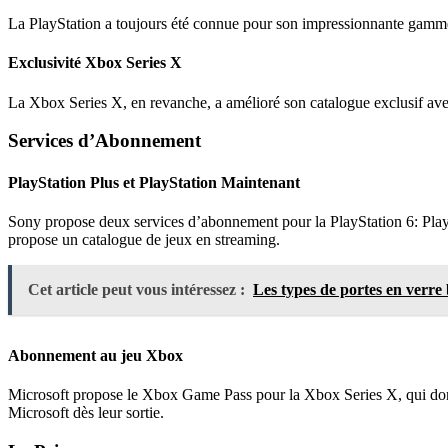
La PlayStation a toujours été connue pour son impressionnante gamme 
Exclusivité Xbox Series X
La Xbox Series X, en revanche, a amélioré son catalogue exclusif avec
Services d’Abonnement
PlayStation Plus et PlayStation Maintenant
Sony propose deux services d’abonnement pour la PlayStation 6: PlaySt
propose un catalogue de jeux en streaming.
Cet article peut vous intéressez :
Les types de portes en verre 
Abonnement au jeu Xbox
Microsoft propose le Xbox Game Pass pour la Xbox Series X, qui don
Microsoft dès leur sortie.