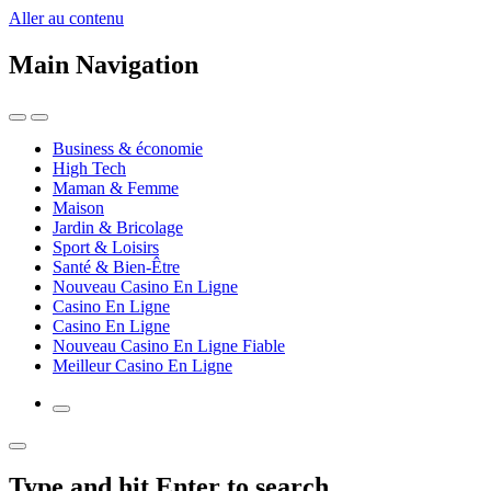
Aller au contenu
Main Navigation
Business & économie
High Tech
Maman & Femme
Maison
Jardin & Bricolage
Sport & Loisirs
Santé & Bien-Être
Nouveau Casino En Ligne
Casino En Ligne
Casino En Ligne
Nouveau Casino En Ligne Fiable
Meilleur Casino En Ligne
Type and hit Enter to search