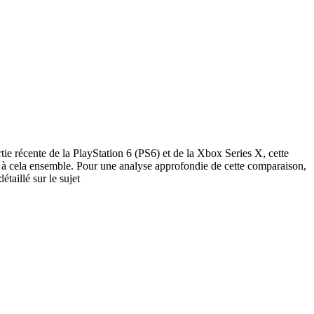
ie récente de la PlayStation 6 (PS6) et de la Xbox Series X, cette
l à cela ensemble. Pour une analyse approfondie de cette comparaison,
étaillé sur le sujet