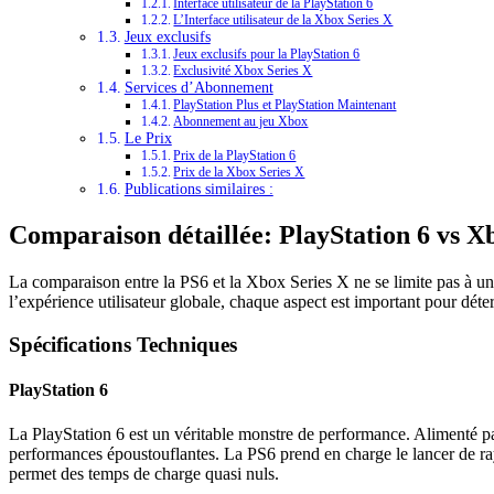
Interface utilisateur de la PlayStation 6
L’Interface utilisateur de la Xbox Series X
Jeux exclusifs
Jeux exclusifs pour la PlayStation 6
Exclusivité Xbox Series X
Services d’Abonnement
PlayStation Plus et PlayStation Maintenant
Abonnement au jeu Xbox
Le Prix
Prix de la PlayStation 6
Prix de la Xbox Series X
Publications similaires :
Comparaison détaillée: PlayStation 6 vs Xb
La comparaison entre la PS6 et la Xbox Series X ne se limite pas à une
l’expérience utilisateur globale, chaque aspect est important pour déter
Spécifications Techniques
PlayStation 6
La PlayStation 6 est un véritable monstre de performance. Alimenté p
performances époustouflantes. La PS6 prend en charge le lancer de rayo
permet des temps de charge quasi nuls.