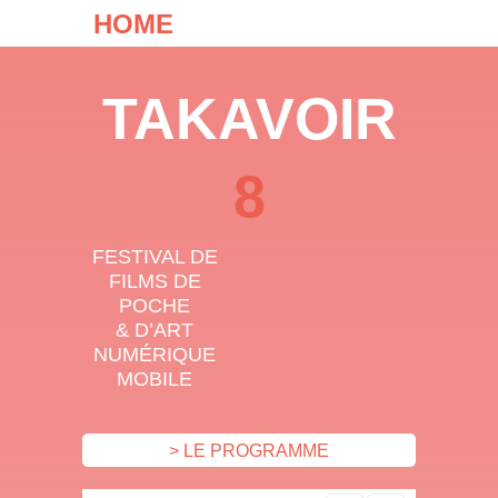
TAKAVOIR
8
FESTIVAL DE
FILMS DE
POCHE
& D’ART
NUMÉRIQUE
MOBILE
> LE PROGRAMME