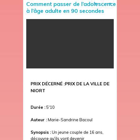
Comment passer de l’adolescence
à l’âge adulte en 90 secondes
PRIX DÉCERNÉ :
PRIX DE LA VILLE DE
NIORT
Durée :
5'10
Auteur :
Marie-Sandrine Bacoul
Synopsis :
Un jeune couple de 16 ans,
découvre qu'ils vont devenir