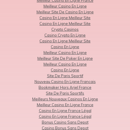
Meilleur Casino En Ligne France
Meilleur Casino En Ligne
Meilleur Site De Casino En Ligne
Casino En Ligne Meilleur Site
Casino En Ligne Meilleur Site
Crypto Casinos
Casino Crypto En Ligne
Casino En Ligne Meilleur Site
Casino En Ligne
Meilleur Casino En Ligne
Meilleur Site De Poker En Ligne
Meilleur Casino En Ligne
Casino En Ligne
Site De Paris Sportif
Nouveau Casino En Ligne Francais
Bookmaker Hors Arjel France
Site De Paris Sportifs
Meilleurs Nouveaux Casinos En Ligne
Meilleur Casino En Ligne France
Casino En Ligne France Légal
Casino En Ligne France Légal
Bonus Casino Sans Depot
Casino Bonus Sans Depot