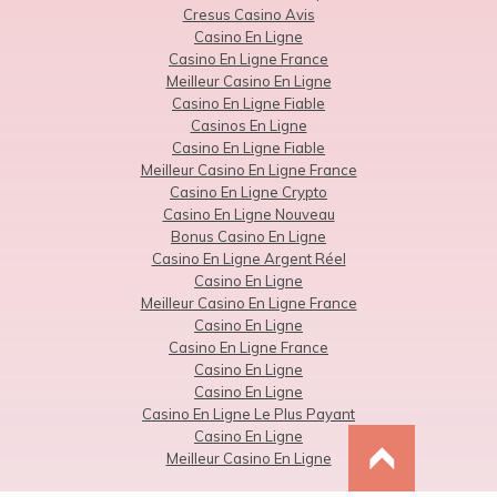
Cresus Casino Avis
Casino En Ligne
Casino En Ligne France
Meilleur Casino En Ligne
Casino En Ligne Fiable
Casinos En Ligne
Casino En Ligne Fiable
Meilleur Casino En Ligne France
Casino En Ligne Crypto
Casino En Ligne Nouveau
Bonus Casino En Ligne
Casino En Ligne Argent Réel
Casino En Ligne
Meilleur Casino En Ligne France
Casino En Ligne
Casino En Ligne France
Casino En Ligne
Casino En Ligne
Casino En Ligne Le Plus Payant
Casino En Ligne
Meilleur Casino En Ligne