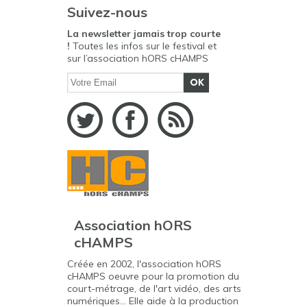
Suivez-nous
La newsletter jamais trop courte
!
Toutes les infos sur le festival et
sur l’association hORS cHAMPS
Association hORS
cHAMPS
Créée en 2002, l'association hORS
cHAMPS oeuvre pour la promotion du
court-métrage, de l'art vidéo, des arts
numériques… Elle aide à la production