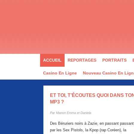
ACCUEIL
REPORTAGES
PORTRAITS
Casino En Ligne
Nouveau Casino En Lign
ET TOI, T’ÉCOUTES QUOI DANS TO
MP3 ?
Par
Manon Emma et Daniela
Des Béruriers noirs à Zazie, en passant passant
par les Sex Pistols, la Kpop (rap Coréen), la