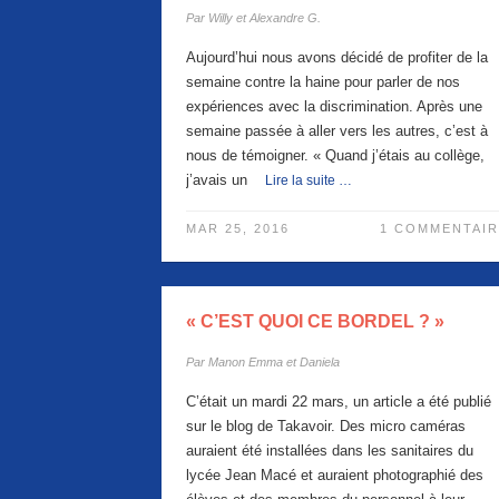
Par
Willy et Alexandre G.
Aujourd’hui nous avons décidé de profiter de la
semaine contre la haine pour parler de nos
expériences avec la discrimination. Après une
semaine passée à aller vers les autres, c’est à
nous de témoigner. « Quand j’étais au collège,
j’avais un
Lire la suite …
MAR 25, 2016
1 COMMENTAIR
« C’EST QUOI CE BORDEL ? »
Par
Manon Emma et Daniela
C’était un mardi 22 mars, un article a été publié
sur le blog de Takavoir. Des micro caméras
auraient été installées dans les sanitaires du
lycée Jean Macé et auraient photographié des