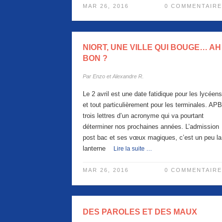
MAR 26, 2016
0 COMMENTAIRE
NIORT, UNE VILLE QUI BOUGE… AH
BON ?
Par
Enzo et Alexandre R.
Le 2 avril est une date fatidique pour les lycéens
et tout particulièrement pour les terminales. APB
trois lettres d’un acronyme qui va pourtant
déterminer nos prochaines années. L’admission
post bac et ses vœux magiques, c’est un peu la
lanterne
Lire la suite …
MAR 26, 2016
0 COMMENTAIRE
DES PAROLES ET DES MAUX