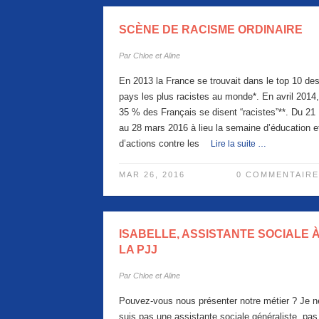
SCÈNE DE RACISME ORDINAIRE
Par
Chloe et Aline
En 2013 la France se trouvait dans le top 10 de
pays les plus racistes au monde*. En avril 2014,
35 % des Français se disent “racistes”**. Du 21
au 28 mars 2016 à lieu la semaine d’éducation e
d’actions contre les
Lire la suite …
MAR 26, 2016
0 COMMENTAIRE
ISABELLE, ASSISTANTE SOCIALE 
LA PJJ
Par
Chloe et Aline
Pouvez-vous nous présenter notre métier ? Je n
suis pas une assistante sociale généraliste, pas