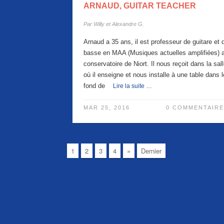
ARNAUD, GUITAR TEACHER
Par
Willy et Alexandre G.
Arnaud a 35 ans, il est professeur de guitare et 
basse en MAA (Musiques actuelles amplifiées) 
conservatoire de Niort. Il nous reçoit dans la sal
où il enseigne et nous installe à une table dans l
fond de
Lire la suite …
MAR 25, 2016
0 COMMENTAIRE
1
2
3
4
»
Dernier