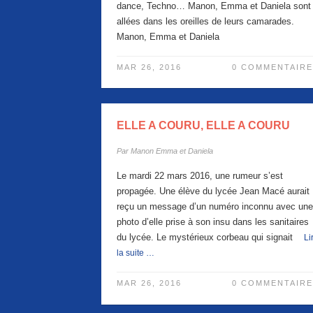
dance, Techno… Manon, Emma et Daniela sont
allées dans les oreilles de leurs camarades.
Manon, Emma et Daniela
MAR 26, 2016
0 COMMENTAIRE
ELLE A COURU, ELLE A COURU
Par
Manon Emma et Daniela
Le mardi 22 mars 2016, une rumeur s’est
propagée. Une élève du lycée Jean Macé aurait
reçu un message d’un numéro inconnu avec une
photo d’elle prise à son insu dans les sanitaires
du lycée. Le mystérieux corbeau qui signait
Li
la suite …
MAR 26, 2016
0 COMMENTAIRE