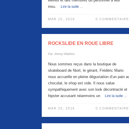
élèves et des membres du personnel à leur
insu.
Lire la suite …
MAR 25, 2016
0 COMMENTAIRE
ROCKSLIDE EN ROUE LIBRE
Par
Jimmy-Matheo
Nous sommes reçus dans la boutique de
skateboard de Niort, le gérant, Frédéric Mario
nous accueille en pleine dégustation d’un pain a
chocolat, le shop est vide. Il nous salue
sympathiquement avec son look décontracté et
hipster accusant néanmoins un
Lire la suite …
MAR 25, 2016
0 COMMENTAIRE