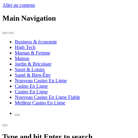
Aller au contenu
Main Navigation
Business & économie
High Tech
Maman & Femme
Maison
Jardin & Bricolage
Sport & Loisirs
Santé & Bien-Être
Nouveau Casino En Ligne
Casino En Ligne
Casino En Ligne
Nouveau Casino En Ligne Fiable
Meilleur Casino En Ligne
Type and hit Enter to search