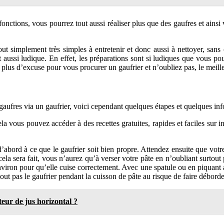
nctions, vous pourrez tout aussi réaliser plus que des gaufres et ainsi va
out simplement très simples à entretenir et donc aussi à nettoyer, sans
ssi ludique. En effet, les préparations sont si ludiques que vous pourre
 d’excuse pour vous procurer un gaufrier et n’oubliez pas, le meilleur 
 gaufres via un gaufrier, voici cependant quelques étapes et quelques infos
la vous pouvez accéder à des recettes gratuites, rapides et faciles sur in
 d’abord à ce que le gaufrier soit bien propre. Attendez ensuite que votre
d cela sera fait, vous n’aurez qu’à verser votre pâte en n’oubliant surto
environ pour qu’elle cuise correctement. Avec une spatule ou en piquant a
ut pas le gaufrier pendant la cuisson de pâte au risque de faire déborder
eur de jus horizontal ?