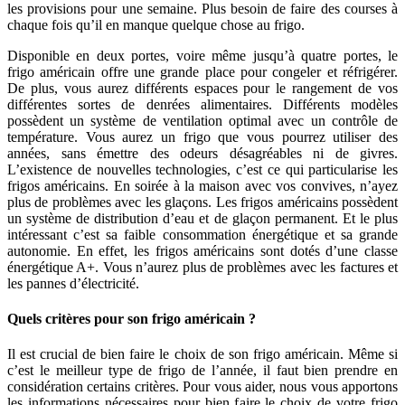
les provisions pour une semaine. Plus besoin de faire des courses à
chaque fois qu’il en manque quelque chose au frigo.
Disponible en deux portes, voire même jusqu’à quatre portes, le
frigo américain offre une grande place pour congeler et réfrigérer.
De plus, vous aurez différents espaces pour le rangement de vos
différentes sortes de denrées alimentaires. Différents modèles
possèdent un système de ventilation optimal avec un contrôle de
température. Vous aurez un frigo que vous pourrez utiliser des
années, sans émettre des odeurs désagréables ni de givres.
L’existence de nouvelles technologies, c’est ce qui particularise les
frigos américains. En soirée à la maison avec vos convives, n’ayez
plus de problèmes avec les glaçons. Les frigos américains possèdent
un système de distribution d’eau et de glaçon permanent. Et le plus
intéressant c’est sa faible consommation énergétique et sa grande
autonomie. En effet, les frigos américains sont dotés d’une classe
énergétique A+. Vous n’aurez plus de problèmes avec les factures et
les pannes d’électricité.
Quels critères pour son frigo américain ?
Il est crucial de bien faire le choix de son frigo américain. Même si
c’est le meilleur type de frigo de l’année, il faut bien prendre en
considération certains critères. Pour vous aider, nous vous apportons
les informations nécessaires pour bien faire le choix de votre frigo