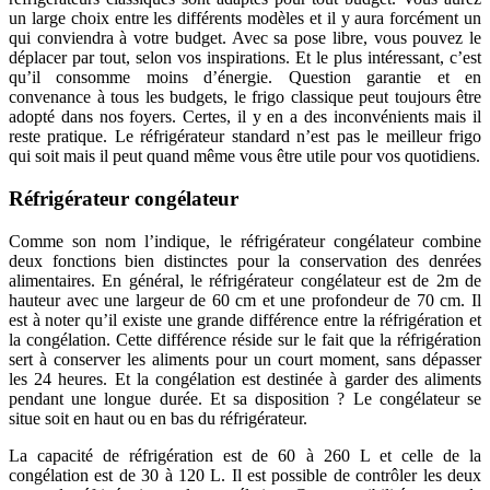
un large choix entre les différents modèles et il y aura forcément un
qui conviendra à votre budget. Avec sa pose libre, vous pouvez le
déplacer par tout, selon vos inspirations. Et le plus intéressant, c’est
qu’il consomme moins d’énergie. Question garantie et en
convenance à tous les budgets, le frigo classique peut toujours être
adopté dans nos foyers. Certes, il y en a des inconvénients mais il
reste pratique. Le réfrigérateur standard n’est pas le meilleur frigo
qui soit mais il peut quand même vous être utile pour vos quotidiens.
Réfrigérateur congélateur
Comme son nom l’indique, le réfrigérateur congélateur combine
deux fonctions bien distinctes pour la conservation des denrées
alimentaires. En général, le réfrigérateur congélateur est de 2m de
hauteur avec une largeur de 60 cm et une profondeur de 70 cm. Il
est à noter qu’il existe une grande différence entre la réfrigération et
la congélation. Cette différence réside sur le fait que la réfrigération
sert à conserver les aliments pour un court moment, sans dépasser
les 24 heures. Et la congélation est destinée à garder des aliments
pendant une longue durée. Et sa disposition ? Le congélateur se
situe soit en haut ou en bas du réfrigérateur.
La capacité de réfrigération est de 60 à 260 L et celle de la
congélation est de 30 à 120 L. Il est possible de contrôler les deux