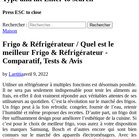
Press ESC to close
Rechercher :
Maison
Frigo & Réfrigérateur / Quel est le
meilleur Frigo & Réfrigérateur -
Comparatif, Tests & Avis
by
Laetitia
avril 9, 2022
Utiliser un réfrigérateur à multiples fonctions est désormais possible.
Il ne sera pas seulement indispensable pour tenir les aliments au
frais, en effet il doit vraiment répondre aux véritables attentes de ses
utilisateurs au quotidien. C’est la révolution sur le marché des frigos.
Un frigo peut à la fois refroidir, congeler, fournir de l’eau, retenir
l’humidité et même proposer des recettes. D’autre part, un frigo doit
être suffisamment design pour améliorer l’esthétique de la cuisine. Si
c’est pour le choix de meilleur frigo, vous aurez à votre disposition
les marques Samsung, Bosch et d’autres encore qui sont bien
connues sur le marché des appareils électroménagers. Avec les