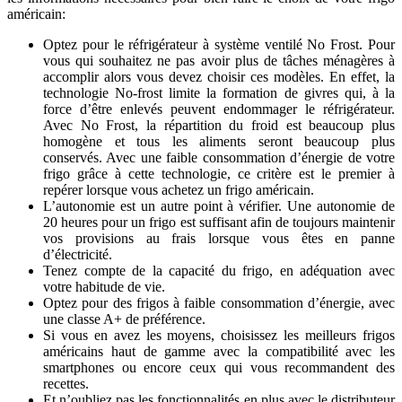
américain:
Optez pour le réfrigérateur à système ventilé No Frost. Pour
vous qui souhaitez ne pas avoir plus de tâches ménagères à
accomplir alors vous devez choisir ces modèles. En effet, la
technologie No-frost limite la formation de givres qui, à la
force d’être enlevés peuvent endommager le réfrigérateur.
Avec No Frost, la répartition du froid est beaucoup plus
homogène et tous les aliments seront beaucoup plus
conservés. Avec une faible consommation d’énergie de votre
frigo grâce à cette technologie, ce critère est le premier à
repérer lorsque vous achetez un frigo américain.
L’autonomie est un autre point à vérifier. Une autonomie de
20 heures pour un frigo est suffisant afin de toujours maintenir
vos provisions au frais lorsque vous êtes en panne
d’électricité.
Tenez compte de la capacité du frigo, en adéquation avec
votre habitude de vie.
Optez pour des frigos à faible consommation d’énergie, avec
une classe A+ de préférence.
Si vous en avez les moyens, choisissez les meilleurs frigos
américains haut de gamme avec la compatibilité avec les
smartphones ou encore ceux qui vous recommandent des
recettes.
Et n’oubliez pas les fonctionnalités en plus avec le distributeur