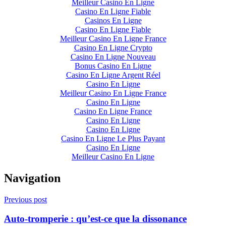
Meilleur Casino En Ligne
Casino En Ligne Fiable
Casinos En Ligne
Casino En Ligne Fiable
Meilleur Casino En Ligne France
Casino En Ligne Crypto
Casino En Ligne Nouveau
Bonus Casino En Ligne
Casino En Ligne Argent Réel
Casino En Ligne
Meilleur Casino En Ligne France
Casino En Ligne
Casino En Ligne France
Casino En Ligne
Casino En Ligne
Casino En Ligne Le Plus Payant
Casino En Ligne
Meilleur Casino En Ligne
Navigation
Previous post
Auto-tromperie : qu’est-ce que la dissonance