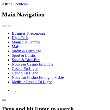
Aller au contenu
Main Navigation
Business & économie
High Tech
Maman & Femme
Maison
Jardin & Bricolage
Sport & Loisirs
Santé & Bien-Être
Nouveau Casino En Ligne
Casino En Ligne
Casino En Ligne
Nouveau Casino En Ligne Fiable
Meilleur Casino En Ligne
Type and hit Enter to search