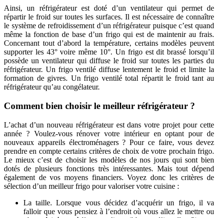
Ainsi, un réfrigérateur est doté d’un ventilateur qui permet de
répartir le froid sur toutes les surfaces. Il est nécessaire de connaître
le système de refroidissement d’un réfrigérateur puisque c’est quand
même la fonction de base d’un frigo qui est de maintenir au frais.
Concernant tout d’abord la température, certains modèles peuvent
supporter les 43° voire même 10°. Un frigo est dit brassé lorsqu’il
possède un ventilateur qui diffuse le froid sur toutes les parties du
réfrigérateur. Un frigo ventilé diffuse lentement le froid et limite la
formation de givres. Un frigo ventilé total répartit le froid tant au
réfrigérateur qu’au congélateur.
Comment bien choisir le meilleur réfrigérateur ?
L’achat d’un nouveau réfrigérateur est dans votre projet pour cette
année ? Voulez-vous rénover votre intérieur en optant pour de
nouveaux appareils électroménagers ? Pour ce faire, vous devez
prendre en compte certains critères de choix de votre prochain frigo.
Le mieux c’est de choisir les modèles de nos jours qui sont bien
dotés de plusieurs fonctions très intéressantes. Mais tout dépend
également de vos moyens financiers. Voyez donc les critères de
sélection d’un meilleur frigo pour valoriser votre cuisine :
La taille. Lorsque vous décidez d’acquérir un frigo, il va
falloir que vous pensiez à l’endroit où vous allez le mettre ou