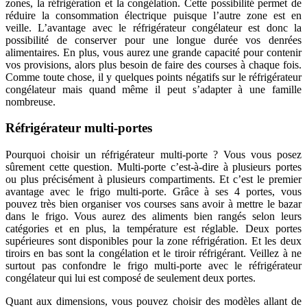
zones, la réfrigération et la congélation. Cette possibilité permet de
réduire la consommation électrique puisque l’autre zone est en
veille. L’avantage avec le réfrigérateur congélateur est donc la
possibilité de conserver pour une longue durée vos denrées
alimentaires. En plus, vous aurez une grande capacité pour contenir
vos provisions, alors plus besoin de faire des courses à chaque fois.
Comme toute chose, il y quelques points négatifs sur le réfrigérateur
congélateur mais quand même il peut s’adapter à une famille
nombreuse.
Réfrigérateur multi-portes
Pourquoi choisir un réfrigérateur multi-porte ? Vous vous posez
sûrement cette question. Multi-porte c’est-à-dire à plusieurs portes
ou plus précisément à plusieurs compartiments. Et c’est le premier
avantage avec le frigo multi-porte. Grâce à ses 4 portes, vous
pouvez très bien organiser vos courses sans avoir à mettre le bazar
dans le frigo. Vous aurez des aliments bien rangés selon leurs
catégories et en plus, la température est réglable. Deux portes
supérieures sont disponibles pour la zone réfrigération. Et les deux
tiroirs en bas sont la congélation et le tiroir réfrigérant. Veillez à ne
surtout pas confondre le frigo multi-porte avec le réfrigérateur
congélateur qui lui est composé de seulement deux portes.
Quant aux dimensions, vous pouvez choisir des modèles allant de